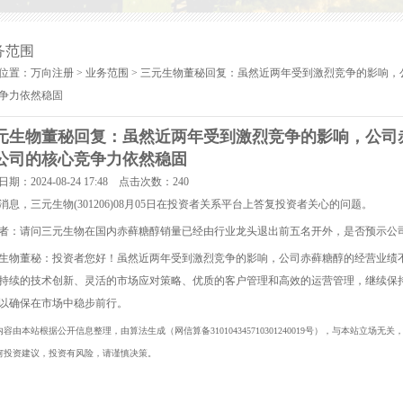
务范围
位置：
万向注册
>
业务范围
> 三元生物董秘回复：虽然近两年受到激烈竞争的影响
争力依然稳固
元生物董秘回复：虽然近两年受到激烈竞争的影响，公司
公司的核心竞争力依然稳固
期：2024-08-24 17:48 点击次数：240
消息，三元生物(301206)08月05日在投资者关系平台上答复投资者关心的问题。
者：请问三元生物在国内赤藓糖醇销量已经由行业龙头退出前五名开外，是否预示公
生物董秘：投资者您好！虽然近两年受到激烈竞争的影响，公司赤藓糖醇的经营业绩
持续的技术创新、灵活的市场应对策略、优质的客户管理和高效的运营管理，继续保
以确保在市场中稳步前行。
内容由本站根据公开信息整理，由算法生成（网信算备310104345710301240019号），与本站立
何投资建议，投资有风险，请谨慎决策。