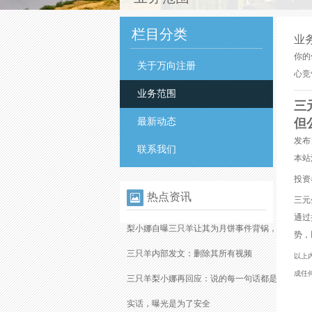
栏目分类
业
你的
关于万向注册
心竞
业务范围
三
最新动态
但
发布日
联系我们
本站
投资
热点资讯
三元
通过
梨小娜自曝三只羊让其为月饼事件背锅，
势，
三只羊内部发文：删除其所有视频
以上
成任
三只羊梨小娜再回应：说的每一句话都是
实话，曝光是为了安全