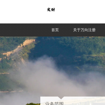
首页
关于万向注册
业务范围