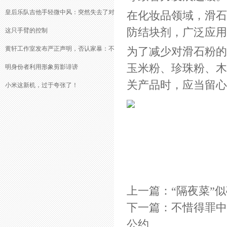
皇后乐队吉他手轻微中风：突然失去了对
在化妆品领域，滑石
防结块剂，广泛应用
这只手臂的控制
黄轩工作室发布严正声明，否认家暴：不
为了减少对滑石粉的
玉米粉、珍珠粉、木
明身份者利用形象剪影诽谤
关产品时，应当留心
小米这新机，过于夸张了！
上一篇：
“隔夜菜”
下一篇：
不惜得罪中
公约