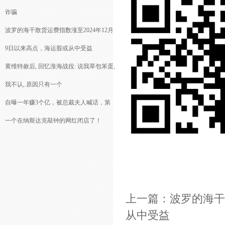
诈骗
波罗的海干散货运费指数涨至2024年12月
9日以来高点，海运股或从中受益
黄维特赦后, 回忆淮海战役: 说我草包笨蛋,
我不认, 原因只有一个
自曝一年赚3个亿，被总裁夫人喊话，第
一个在纳斯达克敲钟的网红闭店了！
上一篇：
波罗的海干
从中受益