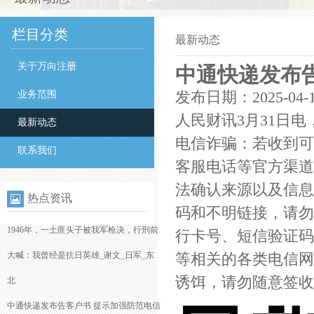
栏目分类
最新动态
关于万向注册
中通快递发布
业务范围
发布日期：2025-04-
人民财讯3月31日
最新动态
电信诈骗：若收到可
联系我们
客服电话等官方渠道
法确认来源以及信息
热点资讯
码和不明链接，请勿
1946年，一土匪头子被我军枪决，行刑前
行卡号、短信验证码
大喊：我曾经是抗日英雄_谢文_日军_东
等相关的各类电信网
诱饵，请勿随意签收
北
中通快递发布告客户书 提示加强防范电信