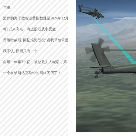
诈骗
波罗的海干散货运费指数涨至2024年12月
9日以来高点，海运股或从中受益
黄维特赦后, 回忆淮海战役: 说我草包笨蛋,
我不认, 原因只有一个
自曝一年赚3个亿，被总裁夫人喊话，第
一个在纳斯达克敲钟的网红闭店了！