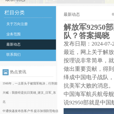
栏目分类
最新动态
关于万向注册
解放军9295
队？答案揭晓
业务范围
发布日期：2024-07-
最新动态
最近，网上关于解放
联系我们
按理说非常简单，就
做出重要贡献，得到
热点资讯
绎成中国电子战队，
1946年，一土匪头子被我军枪决，行刑前
抗美军大败的消息。
大喊：我曾经是抗日英雄_谢文_日军_东
中国海军航兵航母舰
说92950部就是
北
中通快递发布告客户书 提示加强防范电信